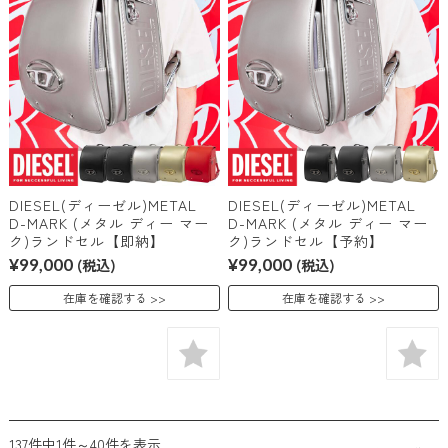
DIESEL(ディーゼル)METAL
DIESEL(ディーゼル)METAL
D-MARK (メタル ディー マー
D-MARK (メタル ディー マー
ク)ランドセル【即納】
ク)ランドセル【予約】
¥99,000
(税込)
¥99,000
(税込)
在庫を確認する
在庫を確認する
137件中1件～40件を表示