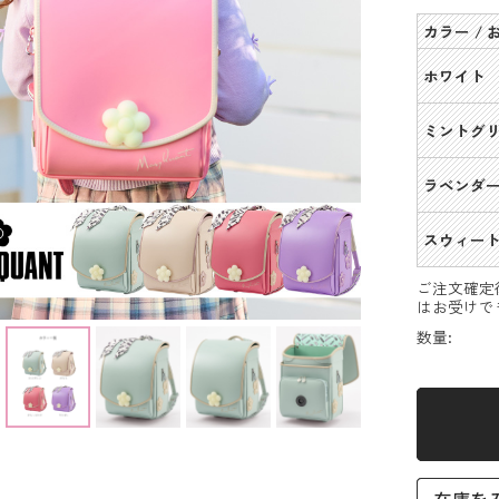
カラー /
ホワイト
ミントグ
ラベンダ
スウィー
ご注文確定
はお受けで
数量: