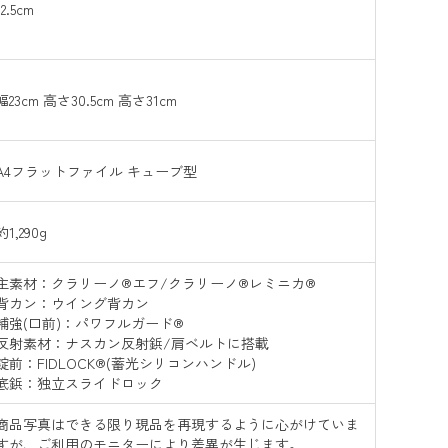
12.5cm
幅23cm 高さ30.5cm 高さ31cm
A4フラットファイル キューブ型
約1,290g
主素材：クラリーノ®エフ/クラリーノ®レミニカ®
背カン：ウイング背カン
補強(口前)：パワフルガード®
反射素材：ナスカン反射鋲/肩ベルトに搭載
錠前：FIDLOCK®(蓄光シリコンハンドル)
底鋲：独立スライドロック
商品写真はできる限り現品を再現するように心がけていま
すが、ご利用のモニターにより差異が生じます。