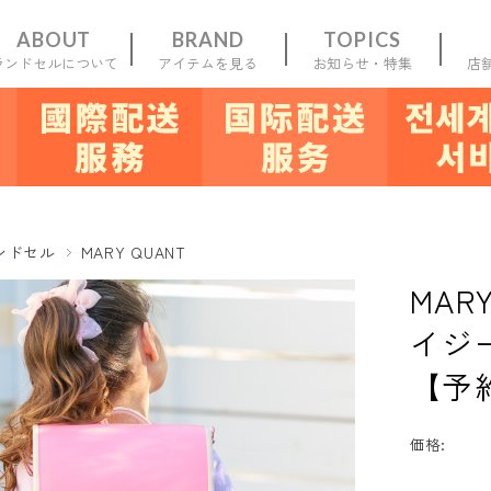
ABOUT
BRAND
TOPICS
ランドセルについて
アイテムを見る
お知らせ・特集
店
一覧
新規会員
登録
お気に入り
マイ
ンドセル
MARY QUANT
MAR
イジ
【予
価格: