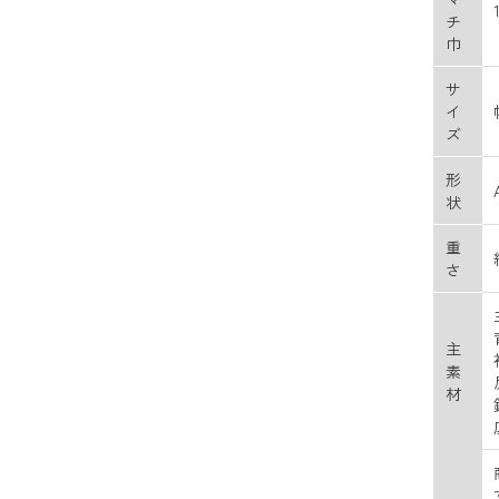
チ
巾
サ
イ
ズ
形
状
重
さ
主
素
材