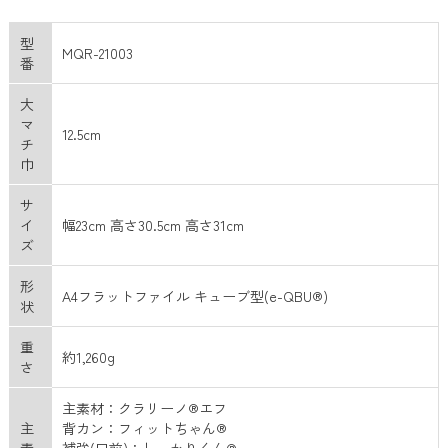
型
MQR-21003
番
大
マ
12.5cm
チ
巾
サ
イ
幅23cm 高さ30.5cm 高さ31cm
ズ
形
A4フラットファイル キューブ型(e-QBU®)
状
重
約1,260g
さ
主素材：クラリーノ®エフ
主
背カン：フィットちゃん®