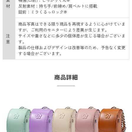
素
補強(口前)：しっかりくん®
材
反射素材：持ち手/前締め/肩ベルトに搭載
錠前：ミラくるっロック®
商品写真はできる限り現品を再現するように心がけていま
すが、ご利用のモニターにより差異が生じます。
注
サイズや重さなどに多少の個体差が生じる場合がございま
意
す。
製品の仕様およびデザインは改善等のため、予告なく変更
する場合がございます。
商品詳細