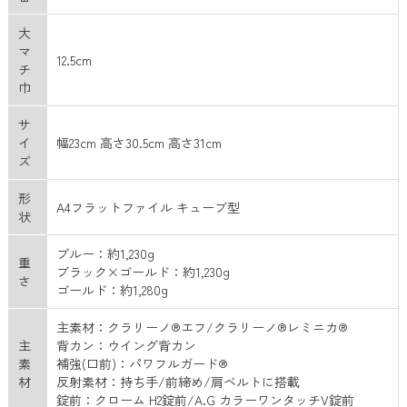
大
マ
12.5cm
チ
巾
サ
イ
幅23cm 高さ30.5cm 高さ31cm
ズ
形
A4フラットファイル キューブ型
状
ブルー：約1,230g
重
ブラック×ゴールド：約1,230g
さ
ゴールド：約1,280g
主素材：クラリーノ®エフ/クラリーノ®レミニカ®
主
背カン：ウイング背カン
素
補強(口前)：パワフルガード®
材
反射素材：持ち手/前締め/肩ベルトに搭載
錠前：クローム H2錠前/A.G カラーワンタッチV錠前