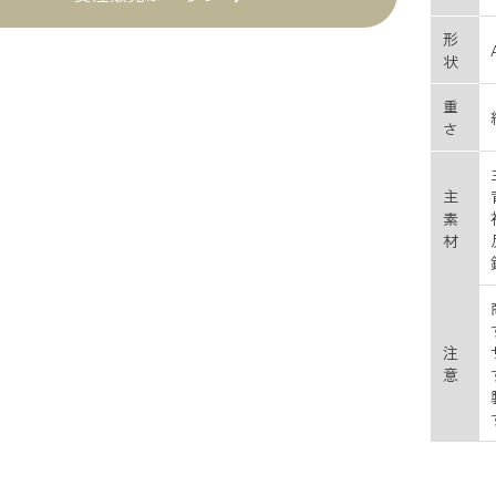
形
状
重
さ
主
素
材
注
意