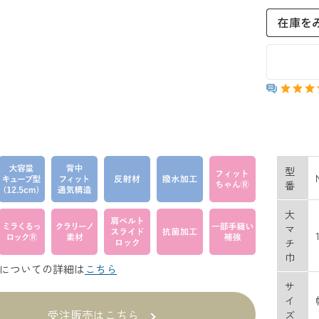
型
番
大
マ
チ
巾
についての詳細は
こちら
サ
イ
受注販売はこちら
ズ