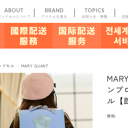
ABOUT
BRAND
TOPICS
ランドセルについて
アイテムを見る
お知らせ・特集
店
一覧
新規会員
登録
お気に入り
マイ
ンドセル
MARY QUANT
MAR
ンブ
ル【
価格: