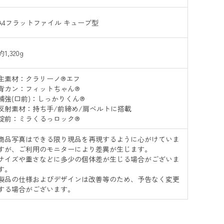
A4フラットファイル キューブ型
約1,320g
主素材：クラリーノ®エフ
背カン：フィットちゃん®
補強(口前)：しっかりくん®
反射素材：持ち手/前締め/肩ベルトに搭載
錠前：ミラくるっロック®
商品写真はできる限り現品を再現するように心がけていま
すが、ご利用のモニターにより差異が生じます。
サイズや重さなどに多少の個体差が生じる場合がございま
す。
製品の仕様およびデザインは改善等のため、予告なく変更
する場合がございます。