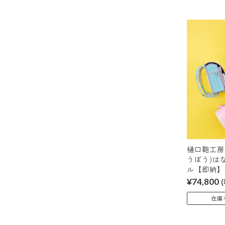
樋口鞄工房
うぼう)は
ル【即納】
¥74,800
在庫