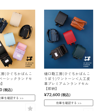
工房(ひぐちかばんこ
樋口鞄工房(ひぐちかばんこ
)ベーシックランドセ
うぼう)ワントーン＜人工皮
納】
革プレミアム＞ランドセル
【即納】
0
(税込)
¥72,600
(税込)
在庫を確認する
在庫を確認する