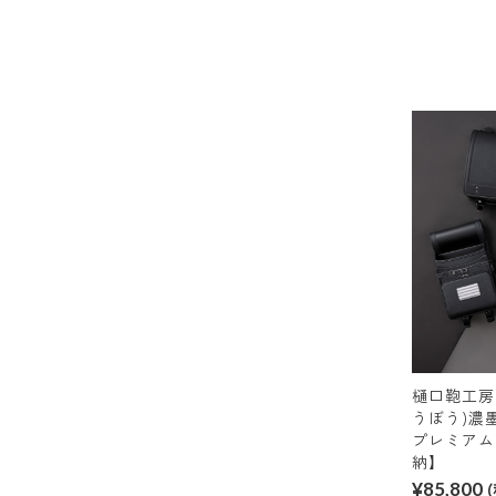
樋口鞄工房
うぼう)濃墨
プレミアム
納】
¥85,800