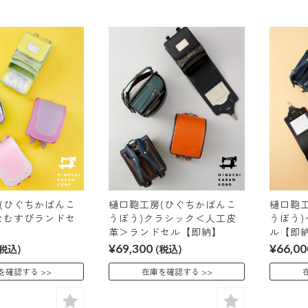
(ひぐちかばんこ
樋口鞄工房(ひぐちかばんこ
樋口鞄
なむすびランドセ
うぼう)クラシック＜人工皮
うぼう
革＞ランドセル【即納】
ル【即
(税込)
¥69,300
(税込)
¥66,00
を確認する
在庫を確認する