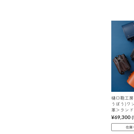
樋口鞄工房
うぼう)ワ
革＞ランド
¥69,300
在庫