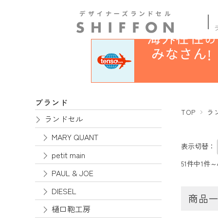
商品
ブランド
TOP
ラ
ランドセル
MARY QUANT
表示切替：
petit main
51件中1件
PAUL & JOE
DIESEL
商品
樋口鞄工房