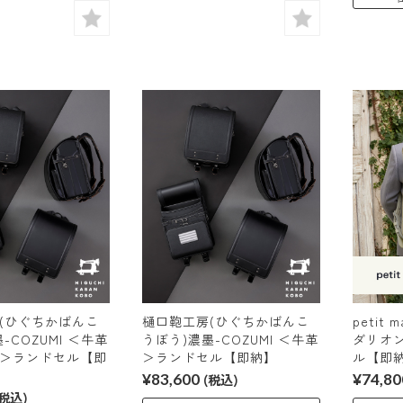
(ひぐちかばんこ
樋口鞄工房(ひぐちかばんこ
petit
-COZUMI ＜牛革
うぼう)濃墨-COZUMI ＜牛革
ダリオ
＞ランドセル【即
＞ランドセル【即納】
ル【即
¥83,600
(税込)
¥74,80
(税込)