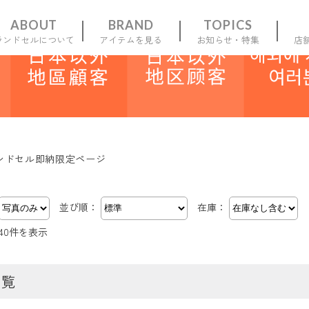
ABOUT
BRAND
TOPICS
ランドセルについて
アイテムを見る
お知らせ・特集
店
一覧
新規会員
登録
お気に入り
マイ
ンドセル即納限定ページ
並び順：
在庫：
～40件を表示
一覧