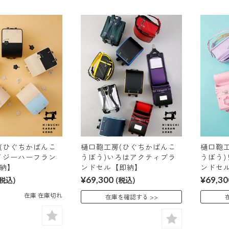
(ひぐちかばんこ
樋口鞄工房(ひぐちかばんこ
樋口鞄
イジーハーフラン
うぼう)いろはアクティブラ
うぼう
納】
ンドセル【即納】
ンドセ
(税込)
¥69,300
(税込)
¥69,30
在庫 在庫切れ
在庫を確認する