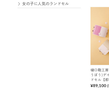
女の子に人気のランドセル
樋口鞄工房
うぼう)デ
ドセル【即
¥89,100