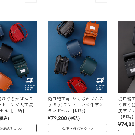
(ひぐちかばんこ
樋口鞄工房(ひぐちかばんこ
樋口鞄
ントーン＜人工皮
うぼう)ワントーン＜牛革＞
うぼう)
セル【即納】
ランドセル【即納】
皮革プ
【即納
(税込)
¥79,200
(税込)
¥74,80
を確認する
在庫を確認する