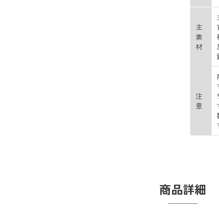
主
素
材
注
意
商品詳細