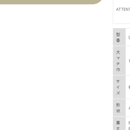
ATTEN
型
番
大
マ
チ
巾
サ
イ
ズ
形
状
重
さ