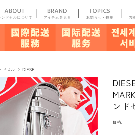
ABOUT
BRAND
TOPICS
ランドセルについて
アイテムを見る
お知らせ・特集
店
一覧
新規会員
登録
お気に入り
マイ
ンドセル
DIESEL
DIE
MAR
ンド
価格: