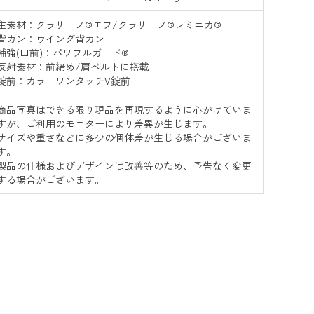
主素材：クラリーノ®エフ/クラリーノ®レミニカ®
背カン：ウイング背カン
補強(口前)：パワフルガード®
反射素材：前締め/肩ベルトに搭載
錠前：カラーワンタッチV錠前
商品写真はできる限り現品を再現するように心がけていま
すが、ご利用のモニターにより差異が生じます。
サイズや重さなどに多少の個体差が生じる場合がございま
す。
製品の仕様およびデザインは改善等のため、予告なく変更
する場合がございます。