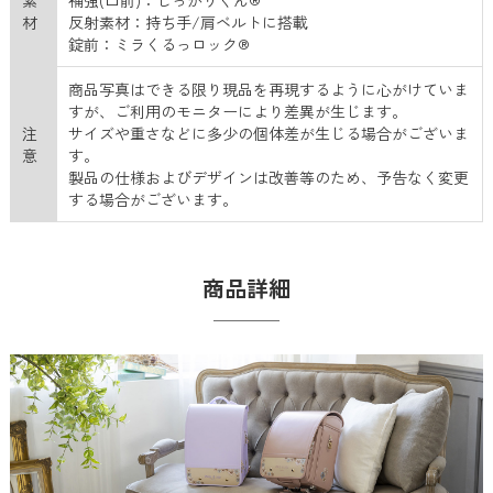
素
補強(口前)：しっかりくん®
材
反射素材：持ち手/肩ベルトに搭載
錠前：ミラくるっロック®
商品写真はできる限り現品を再現するように心がけていま
すが、ご利用のモニターにより差異が生じます。
注
サイズや重さなどに多少の個体差が生じる場合がございま
意
す。
製品の仕様およびデザインは改善等のため、予告なく変更
する場合がございます。
商品詳細