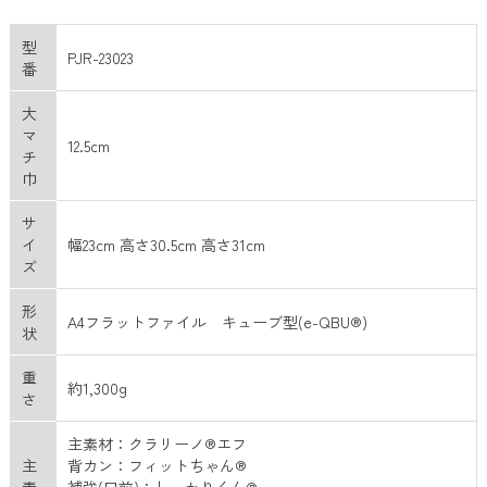
型
PJR-23023
番
大
マ
12.5cm
チ
巾
サ
イ
幅23cm 高さ30.5cm 高さ31cm
ズ
形
A4フラットファイル キューブ型(e-QBU®)
状
重
約1,300g
さ
主素材：クラリーノ®エフ
主
背カン：フィットちゃん®