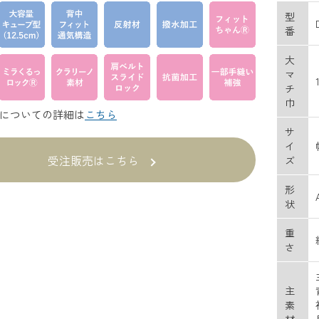
型
番
大
マ
チ
巾
についての詳細は
こちら
サ
イ
受注販売はこちら
ズ
形
状
重
さ
主
素