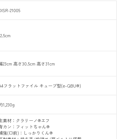
DISR-21005
12.5cm
幅23cm 高さ30.5cm 高さ31cm
A4フラットファイル キューブ型(e-QBU®)
約1,230g
主素材：クラリーノ®エフ
背カン：フィットちゃん®
補強(口前)：しっかりくん®