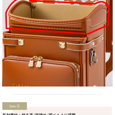
Spec ④
反射素材：持ち手/前締め/肩ベルトに搭載