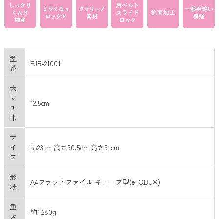
型
PJR-21001
番
大
マ
12.5cm
チ
巾
サ
イ
幅23cm 高さ30.5cm 高さ31cm
ズ
形
A4フラットファイル キューブ型(e-QBU®)
状
重
約1,280g
さ