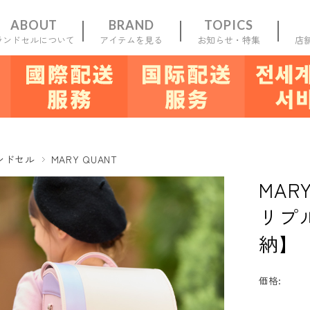
ABOUT
BRAND
TOPICS
ランドセルについて
アイテムを見る
お知らせ・特集
店
一覧
新規会員
登録
お気に入り
マイ
ンドセル
MARY QUANT
MAR
リプ
納】
価格: