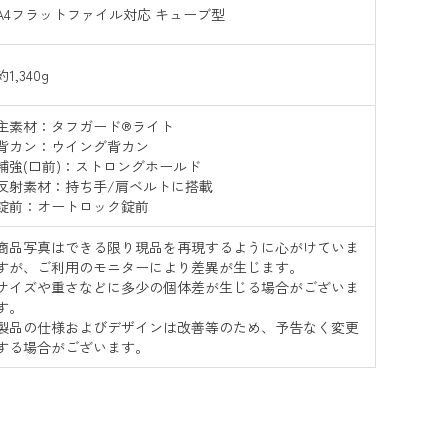
A4フラットファイル対応 キューブ型
約1,340g
主素材：タフガード®ライト
背カン：ウイング背カン
補強(口前)：ストロングホールド
反射素材：持ち手/肩ベルトに搭載
錠前：オートロック錠前
商品写真はできる限り現品を再現するように心がけていま
すが、ご利用のモニターにより差異が生じます。
サイズや重さなどに多少の個体差が生じる場合がございま
す。
製品の仕様およびデザインは改善等のため、予告なく変更
する場合がございます。