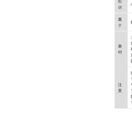
形
状
重
さ
素
材
注
意