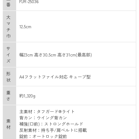
PJR-25036
番
大
マ
12.5cm
チ
巾
サ
イ
幅23cm 高さ30.5cm 高さ31cm(最高部)
ズ
形
A4フラットファイル対応 キューブ型
状
重
約1,320g
さ
主素材：タフガード®ライト
背カン：ウイング背カン
素
補強(口前)：ストロングホールド
材
反射素材：持ち手/肩ベルトに搭載
錠前：オートロック錠前