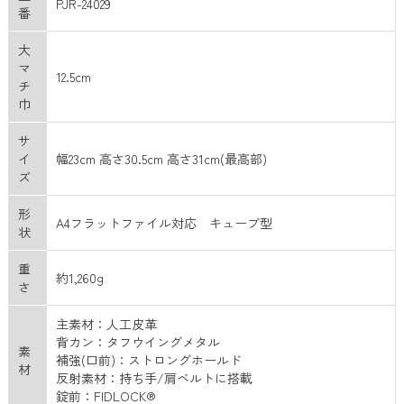
PJR-24029
番
大
マ
12.5cm
チ
巾
サ
イ
幅23cm 高さ30.5cm 高さ31cm(最高部)
ズ
形
A4フラットファイル対応 キューブ型
状
重
約1,260g
さ
主素材：人工皮革
背カン：タフウイングメタル
素
補強(口前)：ストロングホールド
材
反射素材：持ち手/肩ベルトに搭載
錠前：FIDLOCK®