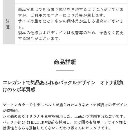
商品写真はできる限り現品を再現するように心がけていま
すが、ご利用のモニターにより差異が生じます。
注
サイズや重さなどに多少の個体差が生じる場合がございま
意
す。
製品の仕様およびデザインは改善等のため、予告なく変更
する場合がございます。
商品詳細
エレガントで気品あふれるバックルデザイン オトナ顔負
けのシボ革質感
ツートンカラーで中央にベルトが施されたようなオトナ顔負けのデザイン
が特徴的。
シボ感のあるオリジナル素材を採用した、上品かつ洗練された装いです。
バックル部分はFIDLOCK®錠前を採用し、開け閉めも簡単、デザイン性と
機能性どちらも妥協したくないこだわり派さんにピッタリです。