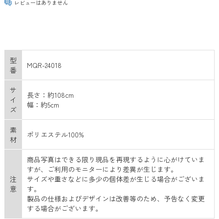
レビューはありません
型
MQR-24018
番
サ
長さ：約108cm
イ
幅：約5cm
ズ
素
ポリエステル100%
材
商品写真はできる限り現品を再現するように心がけていま
すが、ご利用のモニターにより差異が生じます。
注
サイズや重さなどに多少の個体差が生じる場合がございま
意
す。
製品の仕様およびデザインは改善等のため、予告なく変更
する場合がございます。