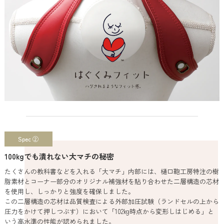
Spec ②
100kgでも潰れない大マチの秘密
たくさんの教科書などを入れる「大マチ」内部には、樋口鞄工房特注の樹
脂素材とコーナー部分のオリジナル補強材を貼り合わせた二層構造の芯材
を使用し、しっかりと強度を確保しました。
この二層構造の芯材は品質検査による外部加圧試験（ランドセルの上から
圧力をかけて押しつぶす）において「102kg時点から変形しはじめる」と
いう高水準の性能が認められました。