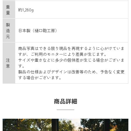
重
約1,280g
量
製
造
日本製（樋口鞄工房）
元
商品写真はできる限り現品を再現するように心がけていま
すが、ご利用のモニターにより差異が生じます。
注
サイズや重さなどに多少の個体差が生じる場合がございま
意
す。
製品の仕様およびデザインは改善等のため、予告なく変更
する場合がございます。
商品詳細