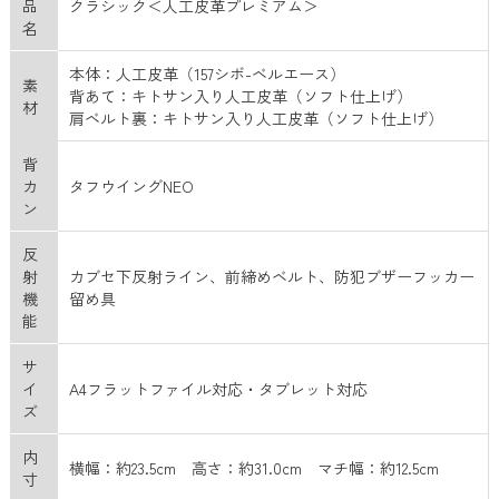
品
クラシック＜人工皮革プレミアム＞
名
本体：人工皮革（157シボ-ベルエース）
素
背あて：キトサン入り人工皮革（ソフト仕上げ）
材
肩ベルト裏：キトサン入り人工皮革（ソフト仕上げ）
背
カ
タフウイングNEO
ン
反
射
カブセ下反射ライン、前締めベルト、防犯ブザーフッカー
機
留め具
能
サ
イ
A4フラットファイル対応・タブレット対応
ズ
内
横幅：約23.5cm 高さ：約31.0cm マチ幅：約12.5cm
寸